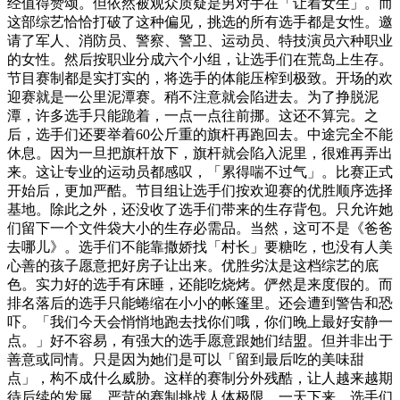
经值得赞颂。但依然被观众质疑是男对手在「让着女生」。而
这部综艺恰恰打破了这种偏见，挑选的所有选手都是女性。邀
请了军人、消防员、警察、警卫、运动员、特技演员六种职业
的女性。然后按职业分成六个小组，让选手们在荒岛上生存。
节目赛制都是实打实的，将选手的体能压榨到极致。开场的欢
迎赛就是一公里泥潭赛。稍不注意就会陷进去。为了挣脱泥
潭，许多选手只能跪着，一点一点往前挪。这还不算完。之
后，选手们还要举着60公斤重的旗杆再跑回去。中途完全不能
休息。因为一旦把旗杆放下，旗杆就会陷入泥里，很难再弄出
来。这让专业的运动员都感叹，「累得喘不过气」。比赛正式
开始后，更加严酷。节目组让选手们按欢迎赛的优胜顺序选择
基地。除此之外，还没收了选手们带来的生存背包。只允许她
们留下一个文件袋大小的生存必需品。当然，这可不是《爸爸
去哪儿》。选手们不能靠撒娇找「村长」要糖吃，也没有人美
心善的孩子愿意把好房子让出来。优胜劣汰是这档综艺的底
色。实力好的选手有床睡，还能吃烧烤。俨然是来度假的。而
排名落后的选手只能蜷缩在小小的帐篷里。还会遭到警告和恐
吓。「我们今天会悄悄地跑去找你们哦，你们晚上最好安静一
点。」好不容易，有强大的选手愿意跟她们结盟。但并非出于
善意或同情。只是因为她们是可以「留到最后吃的美味甜
点」，构不成什么威胁。这样的赛制分外残酷，让人越来越期
待后续的发展。严苛的赛制挑战人体极限。一天下来，选手们