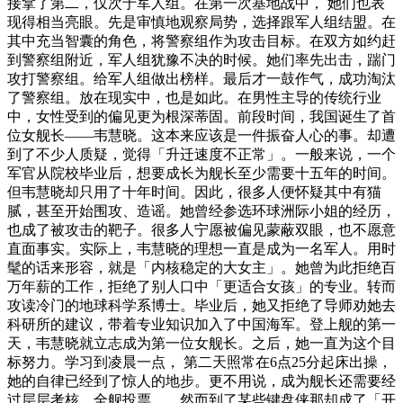
接拿了第二，仅次于军人组。在第一次基地战中， 她们也表
现得相当亮眼。先是审慎地观察局势，选择跟军人组结盟。在
其中充当智囊的角色，将警察组作为攻击目标。在双方如约赶
到警察组附近，军人组犹豫不决的时候。她们率先出击，踹门
攻打警察组。给军人组做出榜样。最后才一鼓作气，成功淘汰
了警察组。放在现实中，也是如此。在男性主导的传统行业
中，女性受到的偏见更为根深蒂固。前段时间，我国诞生了首
位女舰长——韦慧晓。这本来应该是一件振奋人心的事。却遭
到了不少人质疑，觉得「升迁速度不正常」。一般来说，一个
军官从院校毕业后，想要成长为舰长至少需要十五年的时间。
但韦慧晓却只用了十年时间。因此，很多人便怀疑其中有猫
腻，甚至开始围攻、造谣。她曾经参选环球洲际小姐的经历，
也成了被攻击的靶子。很多人宁愿被偏见蒙蔽双眼，也不愿意
直面事实。实际上，韦慧晓的理想一直是成为一名军人。用时
髦的话来形容，就是「内核稳定的大女主」。她曾为此拒绝百
万年薪的工作，拒绝了别人口中「更适合女孩」的专业。转而
攻读冷门的地球科学系博士。毕业后，她又拒绝了导师劝她去
科研所的建议，带着专业知识加入了中国海军。登上舰的第一
天，韦慧晓就立志成为第一位女舰长。之后，她一直为这个目
标努力。学习到凌晨一点， 第二天照常在6点25分起床出操，
她的自律已经到了惊人的地步。更不用说，成为舰长还需要经
过层层考核、全舰投票……然而到了某些键盘侠那却成了「开