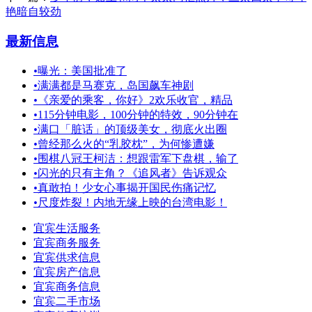
艳暗自较劲
最新信息
•
曝光：美国批准了
•
满满都是马赛克，岛国飙车神剧
•
《亲爱的乘客，你好》2欢乐收官，精品
•
115分钟电影，100分钟的特效，90分钟在
•
满口「脏话」的顶级美女，彻底火出圈
•
曾经那么火的“乳胶枕”，为何惨遭嫌
•
围棋八冠王柯洁：想跟雷军下盘棋，输了
•
闪光的只有主角？《追风者》告诉观众
•
真敢拍！少女心事揭开国民伤痛记忆
•
尺度炸裂！内地无缘上映的台湾电影！
宜宾生活服务
宜宾商务服务
宜宾供求信息
宜宾房产信息
宜宾商务信息
宜宾二手市场