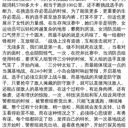
能消耗5700多大卡，相当于跑步100公里。还不断挑战选手的
耐力。在挑选生存必需品的时候。为了能装更多，更重要的生
存必需品，有的选手甚至放弃装内裤，打算不穿了。但这也更
展示了女性的力量感。在生存淘汰赛中，她们并非是弱势。女
运动员可以轻松跨越复杂的地形，攀爬到房顶。女消防员能一
口气劈开三十个圆木。而最不缺的就是火药味了。每一组都针
锋相对，互放狠话。「战场上没有道德，互相攻击就对了。」
「无须多言，我们就是第一名。做不到就死在这里。」当着对
方的面时，也会阴阳怪气。一次，在挖井比赛中。当消防员组
使用特权，要求军人组暂停三分钟的时候。军人组的选手直接
气笑了，开始内涵。「三分钟太短了。」而最能体现这一点的
当属基地战。在24小时里，小岛会随时响起警报，开启基地
战。选手们必须立刻穿上战斗服。而基地战的关键是防守旗
子。只要抢夺了敌人掩藏的防守旗子，就可以直接淘汰敌人。
还能占据敌人的基地资源。在这个过程中，有近身肉搏。还有
偷袭。还有埋伏的惊险。一次，特技演员组和军人组设局埋伏
警察组的时候， 被警察组察觉出来。只能飞速逃跑，继续掩
藏。整个过程十分刺激。稍一放松，局面就会发生反转。让香
玉看得欲罢不能。而在这种情况之下，必须得心思缜密，有勇
有谋。每个组都卯足了劲，发挥自己的特长。第一次基地战还
没开始时，警察组就先出动。趁着夜色掩护，开始打探其他组