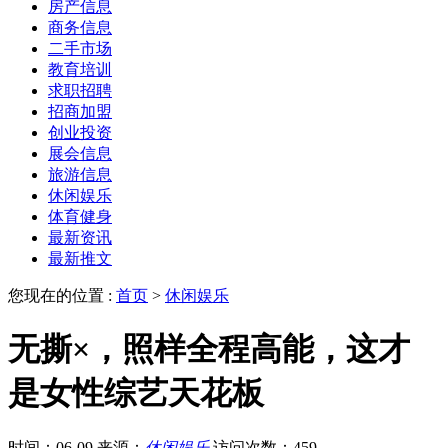
房产信息
商务信息
二手市场
教育培训
求职招聘
招商加盟
创业投资
展会信息
旅游信息
休闲娱乐
体育健身
最新资讯
最新推文
您现在的位置 :
首页
>
休闲娱乐
无撕×，照样全程高能，这才
是女性综艺天花板
时间：06-09
来源：
休闲娱乐
访问次数：459