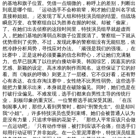
的基地和旗子位置。凭借一点细微的，称呼上的差别，判断出
到底是哪个组。「运动选手不会称前辈，刚才她们是叫名字或
直接称姐姐。」还发现了军人组和特技演员组的结盟。但战场
瞬息万变。在警察组自以为胜券在握的时候。却被「偷家」
了。在她们出去侦察的这段时间里，特技演员组早就趁虚而
入，把她们基地的薄弱点和旗子位置摸清了。警察组一下就从
优势滑到了劣势。不过，发现此事的警察组没有无能狂怒，依
然冷静分析局势，寻找应对办法。「顽强是我们的强项。」在
比赛中，正是这种必须要赢的信念和野心，才让她们充满魅
力。也早已脱离了以往的白痩幼审美。韩国综艺，因嘉宾的综
艺感、新颖的设定、高水准的制作而闻名。这些保证了它的好
看。而《海妖的呼唤》则更上了一层楼。它不仅好看，还有野
心有表达。在生存淘汰赛中，女性绝不比男性弱势。这些选手
能把力量展示出来，本身就是在破除偏见。同时，她们也是在
打破行业偏见。不难发现，选手们都来自男性主导的传统行
业， 刻板印象的重灾区。一位警察选手就深受其困。「在压
制闹事人时，那些人看到男警时，都叫“刑警先生”。但是却叫
我“小姐”。」许多特技演员也受到束缚。她们会被普通人认为
是没有力量，只追求华丽的花架子。「那些人平常应该只会做
一点运动吧」「只有动作华丽，被打到应该不会痛」但选手们
却用行动证明了并非如此。在一公里泥潭赛中，特技演员组直