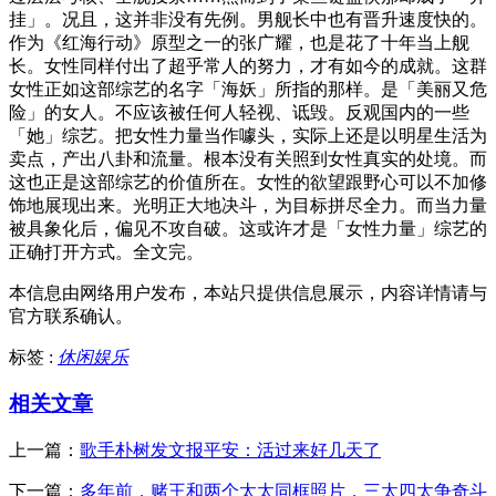
挂」。况且，这并非没有先例。男舰长中也有晋升速度快的。
作为《红海行动》原型之一的张广耀，也是花了十年当上舰
长。女性同样付出了超乎常人的努力，才有如今的成就。这群
女性正如这部综艺的名字「海妖」所指的那样。是「美丽又危
险」的女人。不应该被任何人轻视、诋毁。反观国内的一些
「她」综艺。把女性力量当作噱头，实际上还是以明星生活为
卖点，产出八卦和流量。根本没有关照到女性真实的处境。而
这也正是这部综艺的价值所在。女性的欲望跟野心可以不加修
饰地展现出来。光明正大地决斗，为目标拼尽全力。而当力量
被具象化后，偏见不攻自破。这或许才是「女性力量」综艺的
正确打开方式。全文完。
本信息由网络用户发布，
本站只提供信息展示，内容详情请与
官方联系确认。
标签 :
休闲娱乐
相关文章
上一篇：
歌手朴树发文报平安：活过来好几天了
下一篇：
多年前，赌王和两个太太同框照片，三太四太争奇斗