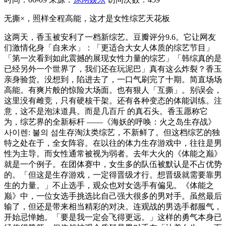
无撕×，照样全程高能，这才是女性综艺天花板
这两天，香玉被安利了一档新综艺。豆瓣评分9.6。它让网友
们激情化身「自来水」：「更适合大女人体质的综艺节目」
「第一次看到如此震撼的展现女性力量的综艺」「韩综真的是
已经另外一个世界了，我们还在玩泥巴」真有这么炸裂？香玉
亲身验货。没想到，陷进去了，一口气刷完了十期。简直场场
高能。有爽片般的惊险大场面。也有狠人「互撕」。别误会，
这里没有雌竞，只有硬核干架。还有各种变态的体能训练。注
意，这不是泡沫道具。而是几百斤 的真石头。香玉愿称它
为，综艺界的全新标杆 ——《海妖的呼唤：火之岛生存战》
사이렌: 불의 섬生存淘汰类综艺，不新鲜了。但这档综艺的独
特之处在于，全女阵容。在以往的体力生存游戏中，往往是男
性为主导。而女性通常被视为弱者。去年大火的《体能之巅》
就是一个例子。在团体赛中，女生多的队伍被默认是不占优势
的。「但这是生存游戏，一定得晋级才行。想晋级就需要靠男
生的力量。」不止选手，观众也对女选手有偏见。《体能之
巅》中，一位女选手挑选比自己强大很多的男对手。虽然最后
输了，但还是带来相当精彩的对决。连观战的男选手都服气，
开始忌惮她。「要是我一定会飞得更远。」这样的勇气本身已