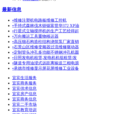
最新信息
•
维修注塑机电路板维修工控机
•
手持式森林伐木链锯富世华372 XP油
•
行星式立轴搅拌机的生产工艺经得起
•
万向搬运工具重物移运器
•
高压细石构造柱结构浇筑泵厂家直销
•
石景山区维修变频器过流维修驱动器
•
定制管头冲孔多功能不锈钢冲孔机圆
•
日照发电机租赁,发电机机组租赁/发
•
隧道专用油浸式远距离输送三相电源
•
承德市维修显示屏花屏维修工业设备
宜宾生活服务
宜宾商务服务
宜宾供求信息
宜宾房产信息
宜宾商务信息
宜宾二手市场
宜宾教育培训