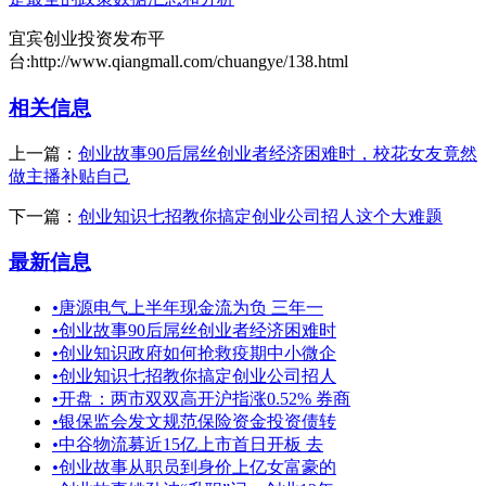
宜宾创业投资发布平
台:http://www.qiangmall.com/chuangye/138.html
相关信息
上一篇：
创业故事90后屌丝创业者经济困难时，校花女友竟然
做主播补贴自己
下一篇：
创业知识七招教你搞定创业公司招人这个大难题
最新信息
•
唐源电气上半年现金流为负 三年一
•
创业故事90后屌丝创业者经济困难时
•
创业知识政府如何抢救疫期中小微企
•
创业知识七招教你搞定创业公司招人
•
开盘：两市双双高开沪指涨0.52% 券商
•
银保监会发文规范保险资金投资债转
•
中谷物流募近15亿上市首日开板 去
•
创业故事从职员到身价上亿女富豪的