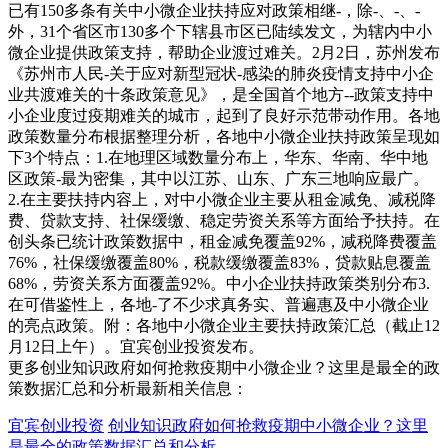
已有150多条有关中小微企业扶持应对政策相继-，除-、-、-
外，31个省区市130多个下辖县市区已陆续发文，为辖内中小
微企业提供政策支持，帮助企业渡过难关。2月2日，苏州发布
《苏州市人民-关于应对新型冠状-感染的肺炎疫情支持中小企
业共渡难关的十条政策意见》，是全国首个地方--政策支持中
小企业度过疫期难关的城市，起到了良好示范带动作用。各地
政策数量分布根据整理分析，各地中小微企业扶持政策呈现如
下3个特点：1.在地理区域数量分布上，华东、华南、华中地
区政策-最为密集，其中以江苏、山东、广东三地响应最广。
2.在主要扶持内容上，对中小微企业主要从租金减免、减税降
费、贷款支持、社保缓缴、稳定劳资关系等方面给予扶持。在
创头条已统计政策数据中，租金减免覆盖92%，减税降费覆盖
76%，社保缓缴覆盖80%，税款缓缴覆盖83%，贷款贴息覆盖
68%，劳资关系方面覆盖92%。中小企业扶持政策类别分布3.
在可借鉴性上，各地-了不少求真务实、普遍惠及中小微企业
的亮点政策。附：各地中小微企业主要扶持政策汇总（截止12
月12日上午）。宜宾创业投资发布。
更多创业知识政府如何抢救疫期中小微企业？这里是最全的政
策数据汇总和分析最新相关信息：
宜宾创业投资
创业知识政府如何抢救疫期中小微企业？这里
是最全的政策数据汇总和分析