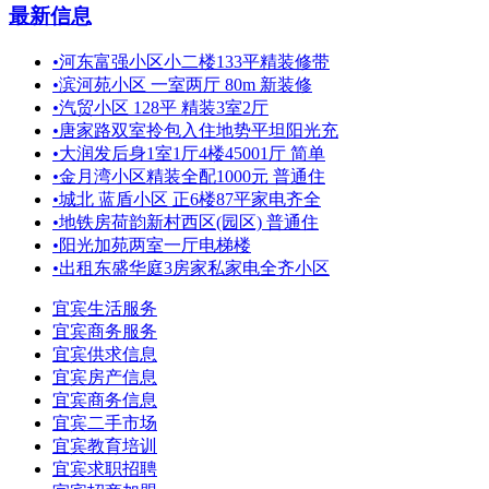
最新信息
•
河东富强小区小二楼133平精装修带
•
滨河苑小区 一室两厅 80m 新装修
•
汽贸小区 128平 精装3室2厅
•
唐家路双室拎包入住地势平坦阳光充
•
大润发后身1室1厅4楼45001厅 简单
•
金月湾小区精装全配1000元 普通住
•
城北 蓝盾小区 正6楼87平家电齐全
•
地铁房荷韵新村西区(园区) 普通住
•
阳光加苑两室一厅电梯楼
•
出租东盛华庭3房家私家电全齐小区
宜宾生活服务
宜宾商务服务
宜宾供求信息
宜宾房产信息
宜宾商务信息
宜宾二手市场
宜宾教育培训
宜宾求职招聘