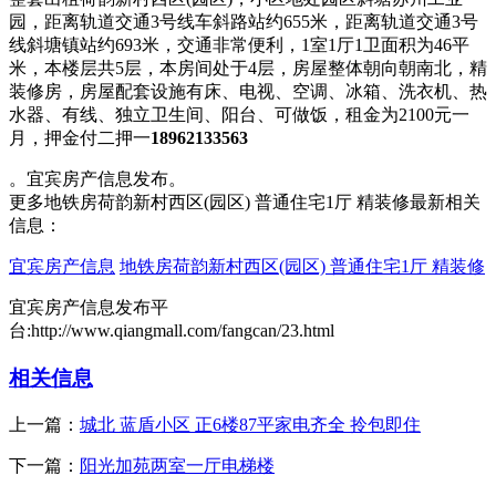
园，距离轨道交通3号线车斜路站约655米，距离轨道交通3号
线斜塘镇站约693米，交通非常便利，1室1厅1卫面积为46平
米，本楼层共5层，本房间处于4层，房屋整体朝向朝南北，精
装修房，房屋配套设施有床、电视、空调、冰箱、洗衣机、热
水器、有线、独立卫生间、阳台、可做饭，租金为2100元一
月，押金付二押一
18962133563
。宜宾房产信息发布。
更多地铁房荷韵新村西区(园区) 普通住宅1厅 精装修最新相关
信息：
宜宾房产信息
地铁房荷韵新村西区(园区) 普通住宅1厅 精装修
宜宾房产信息发布平
台:http://www.qiangmall.com/fangcan/23.html
相关信息
上一篇：
城北 蓝盾小区 正6楼87平家电齐全 拎包即住
下一篇：
阳光加苑两室一厅电梯楼