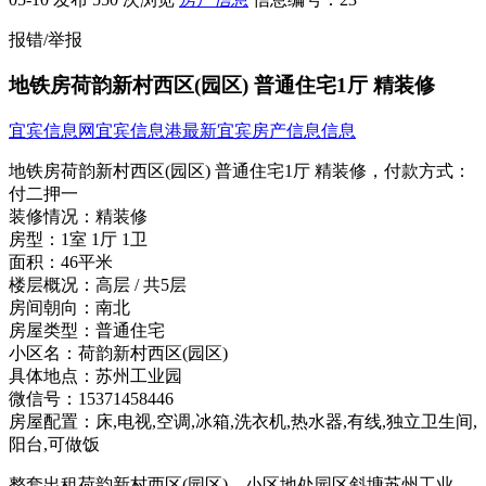
报错/举报
地铁房荷韵新村西区(园区) 普通住宅1厅 精装修
宜宾信息网
宜宾信息港
最新宜宾房产信息信息
地铁房荷韵新村西区(园区) 普通住宅1厅 精装修，
付款方式：
付二押一
装修情况：
精装修
房型：
1室 1厅 1卫
面积：
46平米
楼层概况：
高层 / 共5层
房间朝向：
南北
房屋类型：
普通住宅
小区名：
荷韵新村西区(园区)
具体地点：
苏州工业园
微信号：
15371458446
房屋配置：
床,电视,空调,冰箱,洗衣机,热水器,有线,独立卫生间,
阳台,可做饭
整套出租荷韵新村西区(园区)，小区地处园区斜塘苏州工业