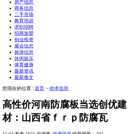
房产信息
商务信息
二手市场
教育培训
求职招聘
招商加盟
创业投资
展会信息
旅游信息
休闲娱乐
体育健身
最新资讯
最新推文
您现在的位置 :
首页
>
供求信息
高性价河南防腐板当选创优建
材：山西省ｆｒｐ防腐瓦
11-04 发布
1021 次浏览
供求信息
信息编号：102