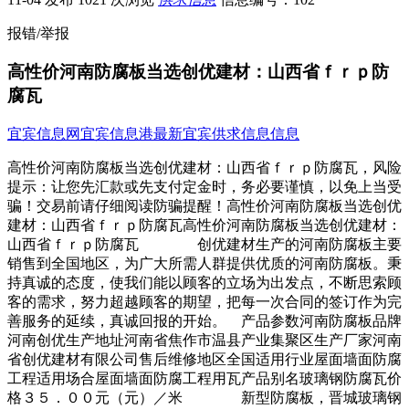
报错/举报
高性价河南防腐板当选创优建材：山西省ｆｒｐ防
腐瓦
宜宾信息网
宜宾信息港
最新宜宾供求信息信息
高性价河南防腐板当选创优建材：山西省ｆｒｐ防腐瓦，风险
提示：让您先汇款或先支付定金时，务必要谨慎，以免上当受
骗！交易前请仔细阅读防骗提醒！高性价河南防腐板当选创优
建材：山西省ｆｒｐ防腐瓦高性价河南防腐板当选创优建材：
山西省ｆｒｐ防腐瓦 创优建材生产的河南防腐板主要
销售到全国地区，为广大所需人群提供优质的河南防腐板。秉
持真诚的态度，使我们能以顾客的立场为出发点，不断思索顾
客的需求，努力超越顾客的期望，把每一次合同的签订作为完
善服务的延续，真诚回报的开始。 产品参数河南防腐板品牌
河南创优生产地址河南省焦作市温县产业集聚区生产厂家河南
省创优建材有限公司售后维修地区全国适用行业屋面墙面防腐
工程适用场合屋面墙面防腐工程用瓦产品别名玻璃钢防腐瓦价
格３５．００元（元）／米 新型防腐板，晋城玻璃钢