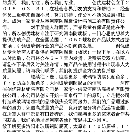
防腐瓦 我们专注，所以我们专业。 创优建材创立于２
０１５－０３－３１，在社会各界朋友的支持和帮助下，经全
体员工近年来自强不息，努力拼搏，使公司不断的发展和壮
大。成为一家专业从事河南防腐板设计与施工的有限责任公
司。 对于所需人群而言，产品质量有保证是他在乎
的，所以创优建材专注于研究河南防腐板，一门心思的想着为
提供优质产品。在全国范围，１０５０规格的产品以方式占据
市场，引领玻璃钢行业的产品不断向前发展。 创优建
材专为所需人群提供的河南防腐板（板状）一经下单，在以方
式付款后，公司将会在５－７天内发货，运费买卖双方协商。
请您在下单后及时关注详情，如产品在使用过程中出现非人为
质量问题，请与我们联系，我们将提供全方位的售后服
务。 继续往下走，瞧瞧更多，玻璃钢防腐瓦颜色多，
ｆｒｐ防腐瓦颜色多，大同玻璃钢防腐瓦的信息 河南
省创优建材销售有限公司是一家专业供应河南防腐板的有限责
任公司，本公司从创立开始一直奉行至上的原则，立足把公司
打造成玻璃钢领域的品牌领头公司而努力。我们的产品通过多
年的努力，凭借高质量的产品，良好的服务将产品远销全国，
在所需人群中都是有口皆碑的。我们愿与更多的需求者合作共
同获益，我们的地址是河南省焦作市温县工业园区。
欲了解更多洛阳市玻璃钢防腐瓦，太原市ｆｒｐ防腐板，ｆｒ