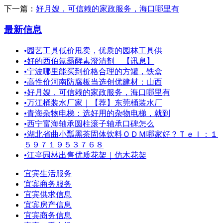
下一篇：
好月嫂，可信赖的家政服务，海口哪里有
最新信息
•
园艺工具低价甩卖，优质的园林工具供
•
好的西伯氯霸酵素澄清剂 【讯息】
•
宁波哪里能买到价格合理的方罐，铁盒
•
高性价河南防腐板当选创优建材：山西
•
好月嫂，可信赖的家政服务，海口哪里有
•
万江桶装水厂家｜【荐】东莞桶装水厂
•
青海杂物电梯：选好用的杂物电梯，就到
•
西宁富海轴承圆柱滚子轴承口碑怎么
•
湖北省曲小瓢黑茶固体饮料ＯＤＭ哪家好？Ｔｅｌ：１
５９７１９５３７６８
•
江亭园林出售优质花架｜仿木花架
宜宾生活服务
宜宾商务服务
宜宾供求信息
宜宾房产信息
宜宾商务信息