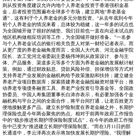
则从投资角度建议允许内地个人养老金投资于香港强积金基
金，后者投资范围遍布全球多个市场，建立两地“养老基金
通”，这有利于个人养老金的多元分散投资。“从去年底到今年
初个人养老金的情况来看，总体较为稳健，这一年多的试点也
为全国铺开做了很好的铺垫。我们目前也一直在向还未试点的
地区机构做相应培训等工作，为全国铺开做好准备。”一名参
与个人养老金试点的银行相关负责人对第一财经记者表示。而
从更广度的养老金融角度而言，全国人大代表、河北金融学院
院长、农工党河北省委副主委杨伟坤则从政策设计、参与主
体、产品服务、渠道多元等多个方面为养老金融的发展献计献
策。例如，通过财政贴息、贷款风险补偿、担保增信等方式对
支持养老产业发展的金融机构给予政策激励和扶持；建立健全
养老产业项目数据库；探索搭建养老金融投融资对接平台；推
动养老专项债务融资工具、养老产业投资引导基金等。全国政
协委员、中国人寿集团董事长白涛亦表示，有必要加强各个金
融机构与平台之间的全面合作，将平台间打通，让老百姓更方
便地接触更多产品。建立长护险制度在养老金融之外，长期护
理保险也是今年两会聚焦的热点。相对于前两年政府工作报告
中的“稳步推进长期护理保险制度试点”，在今年的政府工作报
告中已变为“推进建立长期护理保险制度。”而在3月11日的部
长通道中，李云泽再次表示将加快发展长期护理险。“我理解