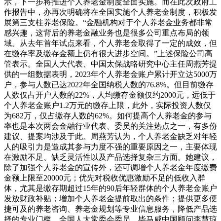
示，下一步将推进个人养老金制度全面实施。而在此次政府工
作报告中，亦再次明确将在全国实施个人养老金制度，积极发
展第三支柱养老保险。“金融机构对于个人养老金业务都非常
感兴趣，这背后的养老金融业务也是很多公司重点布局的领
域。从去年首年试点来看，个人养老金取得了一定的成效，但
在缴存率及缴存金额上仍有很大进步空间。”上述保险公司高
管表示。全国人大代表、中国太保战略研究中心主任周燕芳提
供的一组数据表明，2023年个人养老金账户累计开立达5000万
户，参与人数已达2022年全国纳税人数的76.8%。但目前缴存
人数仅占开户人数的22%，人均缴存金额仅约2000元，远低于
个人养老金账户1.2万元的缴存上限，此外，实际投资人数仅
为682万，仅占缴存人数的62%。如何提高个人养老金的参与
率也是本次两会金融行业代表、委员的关注热点之一，有多份
建议、提案均涉及于此。周燕芳认为，个人养老金缺乏对年轻
人的吸引力是造成其参与力度不强的重要原因之一，主要体现
在激励不足、缺乏灵活性以及产品选择复杂三方面。她建议，
除了加强个人养老金的宣传外，还可调增个人养老金年度缴费
金额上限至20000元；优先对税收优惠激励不足的低收入群
体，尤其是缴存期超过15年的90后年轻群体的个人养老金账户
发放财政补贴；增加个人养老金提前取出的条件；提供更多便
捷可及的养老咨询、养老金规划等专业信息服务，降低产品选
择的专业门槛。全国人大常委会委员、毕马威中国顾问李慧琼