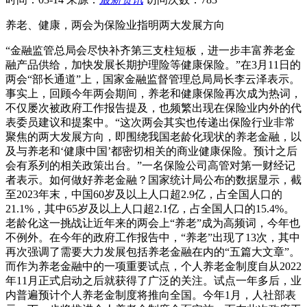
养老、健康，两会为保险业指明两大发展方向
“金融监管总局会尽快补齐第三支柱短板，进一步丰富养老金
融产品供给，加快发展长期护理险等健康保险。”在3月11日的
两会“部长通道”上，国家金融监督管理总局局长李云泽表示。
事实上，回顾今年两会期间，养老和健康保险再次成为热词，
不仅屡次被政府工作报告提及，也频繁出现在保险业内外的代
表委员建议和提案中。“这次两会其实也传递出保险行业非常
聚焦的两大发展方向，即围绕我国老龄化现状的养老金融，以
及与养老和‘健康中国’都密切相关的商业健康保险。预计之后
会有系列的相关政策出台。”一名保险公司高管对第一财经记
者表示。如何做好养老金融？国家统计局公布的数据显示，截
至2023年末，中国60岁及以上人口超2.9亿，占全国人口的
21.1%，其中65岁及以上人口超2.1亿，占全国人口的15.4%。
老龄化这一挑战让近年来的两会上“养老”成为高频词，今年也
不例外。在今年的政府工作报告中，“养老”出现了13次，其中
再次强调了需要大力发展包括养老金融在内的“五篇大文章”。
而作为养老金融中的一项重要试点，个人养老金制度自从2022
年11月正式启动之后就获得了广泛的关注。试点一年多后，业
内普遍预计个人养老金制度将推向全国。今年1月，人社部表