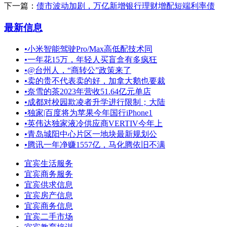
下一篇：
债市波动加剧，万亿新增银行理财增配短端利率债
最新信息
•
小米智能驾驶Pro/Max高低配技术同
•
一年花15万，年轻人买盲盒有多疯狂
•
@台州人，“商转公”政策来了
•
卖的贵不代表卖的好，加拿大鹅也要裁
•
奈雪的茶2023年营收51.64亿元单店
•
成都对校园欺凌者升学进行限制；大陆
•
独家|百度将为苹果今年国行iPhone1
•
英伟达独家液冷供应商VERTIV今年上
•
青岛城阳中心片区一地块最新规划公
•
腾讯一年净赚1557亿，马化腾依旧不满
宜宾生活服务
宜宾商务服务
宜宾供求信息
宜宾房产信息
宜宾商务信息
宜宾二手市场