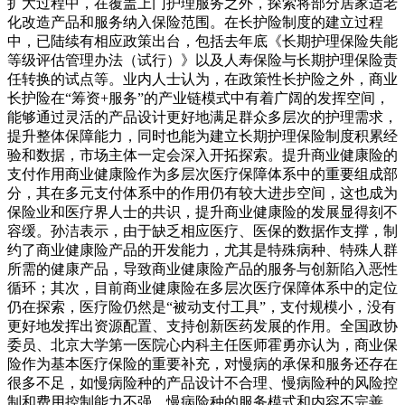
扩大过程中，在覆盖上门护理服务之外，探索将部分居家适老
化改造产品和服务纳入保险范围。在长护险制度的建立过程
中，已陆续有相应政策出台，包括去年底《长期护理保险失能
等级评估管理办法（试行）》以及人寿保险与长期护理保险责
任转换的试点等。业内人士认为，在政策性长护险之外，商业
长护险在“筹资+服务”的产业链模式中有着广阔的发挥空间，
能够通过灵活的产品设计更好地满足群众多层次的护理需求，
提升整体保障能力，同时也能为建立长期护理保险制度积累经
验和数据，市场主体一定会深入开拓探索。提升商业健康险的
支付作用商业健康险作为多层次医疗保障体系中的重要组成部
分，其在多元支付体系中的作用仍有较大进步空间，这也成为
保险业和医疗界人士的共识，提升商业健康险的发展显得刻不
容缓。孙洁表示，由于缺乏相应医疗、医保的数据作支撑，制
约了商业健康险产品的开发能力，尤其是特殊病种、特殊人群
所需的健康产品，导致商业健康险产品的服务与创新陷入恶性
循环；其次，目前商业健康险在多层次医疗保障体系中的定位
仍在探索，医疗险仍然是“被动支付工具”，支付规模小，没有
更好地发挥出资源配置、支持创新医药发展的作用。全国政协
委员、北京大学第一医院心内科主任医师霍勇亦认为，商业保
险作为基本医疗保险的重要补充，对慢病的承保和服务还存在
很多不足，如慢病险种的产品设计不合理、慢病险种的风险控
制和费用控制能力不强、慢病险种的服务模式和内容不完善、