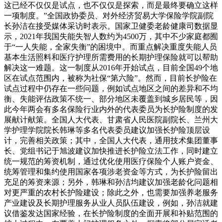
这已经不仅仅是试点，也不仅仅是探索，而是最终要确立这样
一项制度。”全国政协委员、对外经济贸易大学保险学院副院
长孙洁在接受媒体采访时表示。国家卫健委老龄健康司数据显
示，2021年我国失能失智人数约为4500万，其中不少家庭都囿
于“一人失能，全家失衡”的困境中。而重点解决重度失能人员
基本生活照料和医疗护理所需费用的长期护理保险就可以帮助
解决这一难题。这一制度从2016年开始试点，目前全国49个地
区在试点范围内，被称为社保“第六险”。然而，目前长护险在
试点过程中仍存在一些问题，例如试点地区之间的差异和不均
衡、失能评估政策不统一、部分地区未覆盖到城乡居民等，因
此今年两会有多名保险行业内外的代表委员为长护险制度的发
展献计献策。全国人大代表、甘肃省人民医院副院长、兰州大
学护理学院院长韩琳等多名代表委员建议加强长护险顶层设
计，完善相关政策；其中，全国人大代表，通用技术集团董事
长、党组书记于旭波建议加快推进长护险立法工作，同时建立
统一规范的筹资机制，通过优化使用医疗保险个人账户资金、
统筹管理和集约使用国家各项涉老资金等方式，为长护险留出
充足的筹资来源；另外，韩琳和孙洁均建议加强老龄化问题相
对更严重的农村长护险建设；除此之外，也需要加强养老服务
产业建设及长期护理服务从业人员队伍建设，例如，孙洁就建
议借鉴发达国家经验，在长护险制度的全面开展和补贴范围的