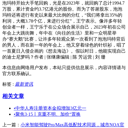
泡玛特开始大手笔回购，光是在2023年，就回购了总计1994.7
万股，累计资金约3.7亿港元的股份。而为了答谢股东，泡泡
玛特还将进行有史以来最大比例的分红，“我们将拿出35%的
利润，大概3.78个亿，来进行分红”，王宁表示。像许多年轻
创业者一样，王宁乐于在公众场合展示自己，2023年初在公司
年会上大跳街舞，年中在《向往的生活》里和一众明星举
办“赛大鹅”比赛，让许多年轻观众第一次看到了泡泡玛特背后
的男人，而在新一年的年会上，他又穿着绿色的针织衫，唱了
一首夏日入侵企画的《想去海边》。假以时日，他能实现自己
的迪士尼梦吗？作者 | 张继康编辑 | 陈 芳运营 | 刘 珊
本信息由网络用户发布，
本站只提供信息展示，内容详情请与
官方联系确认。
标签 :
最新资讯
相关文章
•
中华人寿注册资本金拟增加3亿元一
•
聚焦3·15丨克重不明、加价“置换
上一篇：
小米智能驾驶Pro/Max高低配技术同源，城市NOA官