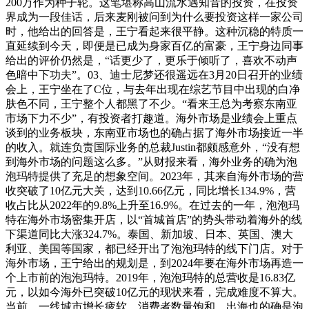
200万作为种子轮。这笔堪称高山流水遇知音的投资，在投资
界成为一段佳话，后来麦刚被问到为什么要投资这样一家公司
时，他给出的回答是，王宁看起来很平静。这种沉稳的特质一
直延续到今天，即便是已成为身家百亿的富豪，王宁身边同事
给出的评价仍然是，“话更少了，更乐于倾听了，喜欢不动声
色暗中下功夫”。03、迪士尼梦还很遥远在3月20日召开的业绩
会上，王宁坐在了C位，与去年出现在综艺节目中出现的白净
肤色不同，王宁整个人都黑了不少。“看来王总为考察东南亚
市场下力不少”，有投资者打趣道。海外市场是业绩会上重点
谈到的业务板块，东南亚市场也的确占据了海外市场接近一半
的收入。就连负责国际业务的总裁Justin都颇感意外，“没有想
到海外市场的问题这么多。”从财报来看，海外业务的确为泡
泡玛特提供了充足的想象空间。2023年，其来自海外市场的营
收突破了10亿元大关，达到10.66亿元，同比增长134.9%，营
收占比从2022年的9.8%上升至16.9%。在过去的一年，泡泡玛
特在海外市场密集开店，以“首城首店”的势头带动着海外的线
下渠道同比大涨324.7%。泰国、新加坡、日本、英国、澳大
利亚、美国等国家，都已经开出了泡泡玛特的线下门店。对于
海外市场，王宁给出的规划是，到2024年要在海外市场再造一
个上市前的泡泡玛特。2019年，泡泡玛特的总营收是16.83亿
元，以如今海外已突破10亿元的现状来看，完成难度不算大。
当前，一线城市增长疲软，消费者数量饱和，出海也的确是泡