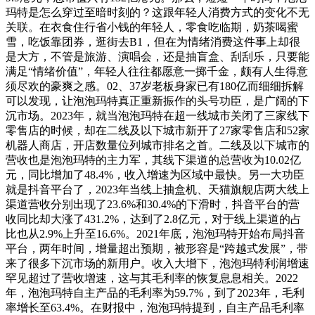
玛特是怎么穿过至暗时刻的？这跟年轻人消费方式的变化不无
关联。在衣食住行省小钱的年轻人，零食吃临期，奶茶喝蜜
雪，吃饭靠团券，逛街去B1，但在为情绪消费这件事上却很
是大方，不管是旅游、演唱会，还是抽盲盒、刮刮乐，只要能
满足“情绪价值”，年轻人往往都愿意一掷千金，颇有人生得意
须尽欢的豪爽之感。02、37岁老板身家已有180亿而细细拆解
可以发现，让泡泡玛特真正重新振作的头号功臣，是广阔的下
沉市场。2023年，就当泡泡玛特在超一线城市关闭了三家线下
零售店的时候，却在二线及以下城市新开了27家零售店和52家
机器人商店，开店数量位列城市排名之首。二线及以下城市的
营收也是泡泡玛特的主力军，其线下渠道的总营收为10.02亿
元，同比增加了48.4%，收入增速为区域中最快。另一大功臣
就是抖音平台了，2023年当线上抽盒机、天猫旗舰店两大线上
渠道营收分别出现了23.6%和30.4%的下滑时，抖音平台的营
收同比却大涨了431.2%，达到了2.8亿元，对于线上渠道的占
比也从2.9%上升至16.6%。2021年底，泡泡玛特开始布局抖音
平台，两年时间，增量超出预期，被形容是“跨越式发展”，带
来了很多下沉市场的新用户。收入大增下，泡泡玛特利润增速
罕见超过了营收增速，这与其毛利率的恢复息息相关。2022
年，泡泡玛特自主产品的毛利率为59.7%，到了2023年，毛利
率增长至63.4%。在财报中，泡泡玛特提到，自主产品毛利率