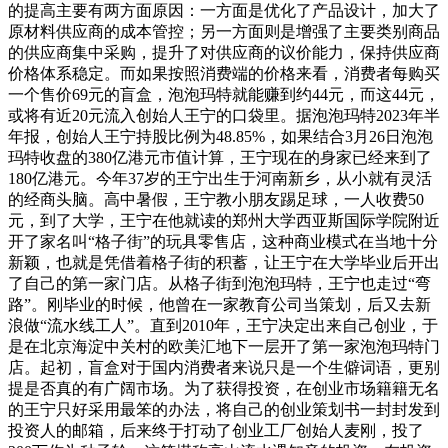
的提高主要有两方面原因：一方面是优化了产品设计，加大了
原材料供应商的成本管控；另一方面则是增强了主要类别商品
的供应商集中采购，提升了对供应商的议价能力，保持供应商
价格体系稳定。而如果按照消费端的价格来看，消费者每购买
一个售价69元的盲盒，泡泡玛特就能赚到约44元，而这44元，
或将有近20元流入创始人王宁的口袋里。据泡泡玛特2023年半
年报，创始人王宁持股比例为48.85%，如果结合3月26日泡泡
玛特收盘的380亿港元市值计算，王宁现在的身家已经来到了
180亿港元。今年37岁的王宁出生于河南新乡，从小就有灵活
的经商头脑。高中暑假，王宁教小朋友踢足球，一人收费50
元，到了大学，王宁在他就读的郑州大学西亚斯国际学院附近
开了家名叫“格子街”的玩具零售店，这种商业模式在当地十分
新颖，也就是凭借着格子街的积蓄，让王宁在大学毕业后开出
了自己的第一家门店。从格子街到泡泡玛特，王宁也走过“弯
路”。刚毕业的时候，他曾在一家教育公司当策划，后又去新
浪做“流水线工人”。直到2010年，王宁决定出来自己创业，于
是在北京海淀中关村的欧美汇地下一层开了第一家泡泡玛特门
店。起初，盲盒对于国内消费者来说只是一个生僻词语，更别
提是否真的有广阔市场。为了获得投资，在创业市场籍籍无名
的王宁只好采用最笨的办法，将自己的创业策划书一封封发到
投资人的邮箱，后来终于打动了创业工厂创始人麦刚，投了