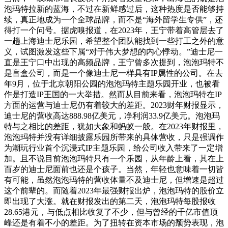
泡玛特拉新的蓝海，不过在新鲜感过后，这种热度是否能够持
续，真正地成为一个全球品牌，而不是“海外留学生专供”，还
得打一个问号。据虎嗅报道，在2023年，王宁带着高管层去了
一趟上海迪士尼乐园，希望整个团队能找到一些打工之外的意
义，试图激发这些下属“对于伟大梦想的内心悸动。”迪士尼一
直是王宁口中出现的高频品牌，王宁曾多次提到，泡泡玛特不
是盲盒公司，而是一个像迪士尼一样具有IP属性的公司。在去
年9月，位于北京朝阳公园的泡泡玛特主题乐园开业，也被看
作是打造IP王国的一大举措。然而从目前来看，泡泡玛特在IP
方面的运营与迪士尼仍有着较大的差距。2023财年财报显示，
迪士尼的营收高达888.98亿美元，净利润33.9亿美元。泡泡玛
特与之相比的差距，犹如大象和蚂蚁一般。在2023年财报里，
泡泡玛特并没有详细披露乐园所带来的具体营收，只是强调作
为潮玩行业首个沉浸式IP主题乐园，给公司收入带来了一定增
加。且不说目前泡泡玛特只有一个乐园，从年龄上看，其在上
百岁的迪士尼面前也还是个孩子。当然，年轻也意味着一切皆
有可能，虽然泡泡玛特的营收体量不及迪士尼，但增速是超过
这个前辈的。而随着2023年最强财报出炉，泡泡玛特的股价立
即出现了大涨。就在财报发出的第二天，泡泡玛特每股报收
28.65港元，与低点相比收复了不少，但与曾经的千亿市值顶
峰还是有着不小的差距。为了扭转在资本市场的颓势表现，泡