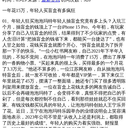
一年花15万，年轻人买盲盒有多疯狂
01、年轻人狂买泡泡玛特年轻人抽盲盒究竟有多上头？入坑三
个月，抽盲盒的钱顶上了一台iPhone 15 Pro。今年初，有玩家
分享了自己入坑盲盒的经历，结果得到了不少玩家的点赞，有
人含泪计算“把抽盲盒的钱省下来，都能买一台捷达了”，也有
人甘之如饴，花钱买盲盒就图个开心。“拆盲盒就是为了拆开
那一下子的快乐。”一位小红书网友称，自己2021年下半年入
坑的，不知不觉间，在泡泡玛特一年消费了15万，攒出了厚厚
的一沓购物小票。“买起来真的很上头，买得最多的一个月花
了3.3万元。”他还不算多的，一位江苏网友称，自从抽泡泡玛
特盲盒后，就一发不可收拾，年年都是VIP第一，算下来仅三
年里就花了45万，摆满了一整面墙，她还专门买了很多透明陈
列架用来摆放盲盒。一位在盲盒上花钱太多的网友告诫自己，
以后不会再碰泡泡玛特了，会变得不幸，真恨不得把自己的手
剁了，但是每次都控制不住自己，看到那些娃娃就忍不住买回
家。有钱没钱都买玩具的年轻人，让泡泡玛特创始人王宁乐开
了花。近日，王宁在泡泡玛特乐园举办的业绩说明会上笑容满
面地表示，2023年公司不管是“从收入上还是利润上，都取得
了历史上最好的成绩”。年轻人的购买力着实强劲。财报显