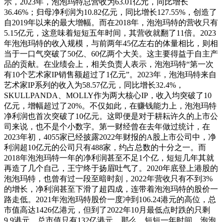
示，2023年，泡泡玛特总营收为63.01亿元，同比增长
36.46%；归母净利润为10.82亿元，同比增长127.55%，创造了
自2019年以来的最大增幅。而在2018年，泡泡玛特的营收只有
5.15亿元，这意味着短短五年时间，其营收就翻了11倍。2023
年泡泡玛特的收入规模，与前两年45亿左右的体量相比，则相
当于一口气突破了50亿、60亿两个大关。这主要得益于自主产
品的贡献。在业绩会上，相关负责人表示，泡泡玛特“第一次
有10个艺术家IP销售额超过了1亿元”。2023年，泡泡玛特来自
艺术家IP系列的收入为58.57亿元，同比增长32.4%，
SKULLPANDA、MOLLY作为两大核心IP，收入均突破了10
亿元，增幅超过了20%。不仅如此，在赚钱能力上，泡泡玛特
净利润也首次突破了10亿元。这即便是对于耕耘许久的上市公
司来说，也不是个小数字。第一财经曾在去年做过统计，在
2023年初，4055家已经披露2022年财报的A股上市公司中，净
利润超10亿元的公司只有488家，约占总数的十分之一。而
2018年泡泡玛特一年的净利润甚至不足1个亿，短短几年其就
再造了几个自己，王宁终于扬眉吐气了。2020年底登上港股的
泡泡玛特，也曾有过一段至暗时刻，2022年营收只有不到3%
的增长，净利润甚至下滑了超四成，连带着泡泡玛特的股价一
路走低。2021年泡泡玛特股价一度冲到106.24港元的高位，总
市值高达1426亿港元，但到了2022年10月最低点时跌的只剩
9.9港元，总市值只有132亿港元。那么，短短一年时间，泡泡