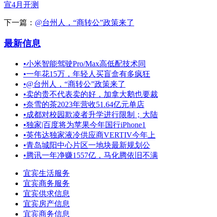
宣4月开测
下一篇：
@台州人，“商转公”政策来了
最新信息
•
小米智能驾驶Pro/Max高低配技术同
•
一年花15万，年轻人买盲盒有多疯狂
•
@台州人，“商转公”政策来了
•
卖的贵不代表卖的好，加拿大鹅也要裁
•
奈雪的茶2023年营收51.64亿元单店
•
成都对校园欺凌者升学进行限制；大陆
•
独家|百度将为苹果今年国行iPhone1
•
英伟达独家液冷供应商VERTIV今年上
•
青岛城阳中心片区一地块最新规划公
•
腾讯一年净赚1557亿，马化腾依旧不满
宜宾生活服务
宜宾商务服务
宜宾供求信息
宜宾房产信息
宜宾商务信息