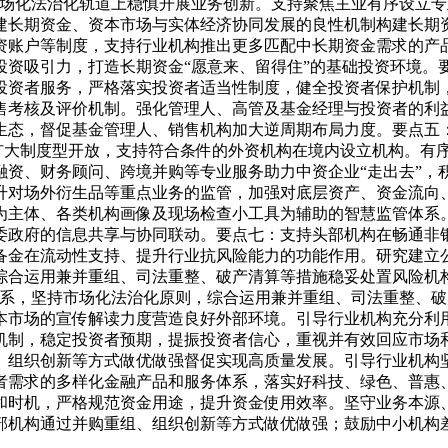
市场化法治化轨道上稳慎开展业务创新。支持聚焦主业有序设立
建长期资金、资本市场与实体经济协同发展的良性机制构建长期
资账户等制度，支持行业机构推出更多匹配中长期资金需求的产
投资吸引力，打造长期资金“愿意来、留得住”的基础投资环境。
投资者服务，严格落实投资者适当性制度，健全投资者保护机制
售考核及评价机制。强化管理人、高管及基金经理与投资者的利
督促基金管理人、销售机构加大逆周期布局力度。要​​​​​​​
扩大制度型开放，支持符合条件的外资机构在境内设立机构。有序推进
融资、财务顾问、跨境并购等专业服务助力中资企业“走出去”，
升对场外衍生品等重点业务的监管，加强对底层资产、资金流向
为主体、各类机构画像及现场检查小工具为辅助的智慧监管体系
委政府的信息共享与协同联动。要点七：支持头部机构在畅通非
备金在流动性支持、提升行业抗风险能力的功能作用。研究建立
综合运用兼并重组、司法重整、破产清算等措施稳妥处置风险机
关系，坚持市场化法治化原则，综合运用兼并重组、司法重整、
业政策和资本市场的宣传解读力度营造良好外部环境。引导行业机构充
机制，稳定投资者预期，提振投资者信心，重视并有效回应市场
、组织创新等方式做优做强督促实现高质量发展。引导行业机构
者需求的多样化金融产品和服务体系，落实好科技、绿色、普惠、
和时机，严格规范资金用途，提升资金使用效率。坚守业务本源
部机构通过并购重组、组织创新等方式做优做强；鼓励中小机构