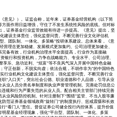
称《意见》）。证监会称，近年来，证券基金经营机构（以下简
等方面作用日益增强，守住了不发生系统性风险的底线。但对标
出，证券基金行业监管效能有待进一步提高。《意见》提出，坚
构文化建设主体责任，强化监督问责。不断完善行业文化评估机
型、团队制、一体化、多策略”投研体系建设。总体来看，《意
、经营理念更加稳健、发展模式更加集约、公司治理更加健全、
体系完备有效，行业机构治理水平全面提高，行业作为直接融
的投资银行和投资机构，力争在战略能力、专业水平、公司治理、
靡享乐、急功近利、“炫富”等不良风气深入开展中国特色金融
；守正创新，不脱实向虚；依法合规，不胡作非为”的中国特色
。压实行业机构文化建设主体责任，强化监督问责。不断完善行业
职“入口关”，突出社会公德、职业道德和个人品德，引导从业
全从业人员分类名单制度和执业声誉管理机制。完善处罚信息公
法违规和行为严重失范的从业人员。配合相关主管部门持续完善
从业风险防控机制。针对注册制下“围猎”监管、不当入股等廉
防范证券基金领域政商“旋转门”的制度执行、惩戒震慑和长效
行“看门人”责任。督促证券公司健全投行内控体系，提升价值
弃明星基金经理现象，强化“平台型、团队制、一体化、多策