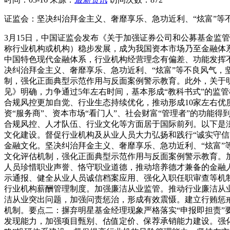
证监会：坚决纠治拜金主义、奢靡享乐、急功近利、“炫富”等
3月15日，中国证监会发布《关于加强证券公司和公募基金监
称行业机构或机构）稳步发展，成为我国资本市场乃至金融体
中国特色现代金融体系，行业机构经营理念有偏差、功能发挥
决纠治拜金主义、奢靡享乐、急功近利、“炫富”等不良风气，坚
制，强化正面典型示范作用与反面案例警示教育。此外，关于
见》明确，力争通过5年左右时间，基本形成“教科书式”的监
合规风控更加自觉、行业生态持续优化，推动形成10家左右优
资“服务商”、资本市场“看门人”、社会财富“管理者”的功
合规风控、人才队伍、行业文化等方面居于国际前列。以下是澎
文化建设。督促行业机构及从业人员大力弘扬和践行“诚实守
金融文化。坚决纠治拜金主义、奢靡享乐、急功近利、“炫富”等
文化评估机制，强化正面典型示范作用与反面案例警示教育。
人员珍惜职业声誉、恪守职业道德，推动培养德才兼备的金融
示通报、健全从业人员诚信档案应用、强化入职任职审查等机
行业机构薪酬管理制度。加强廉洁从业监管。推动行业廉洁从
洁从业突出问题，加强问责惩治，形成有效震慑。建立行贿惩
机制。要点二：摒弃明星基金经理现象严格落实“申报即担责”
发现能力，加强项目甄别、估值定价、保荐承销能力建设。强