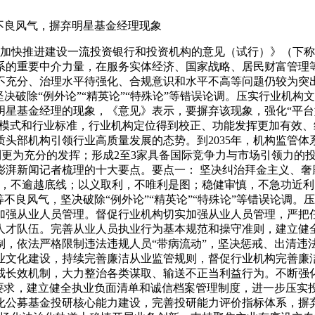
不良风气，摒弃明星基金经理现象
管加快推进建设一流投资银行和投资机构的意见（试行）》（下
系的重要中介力量，在服务实体经济、国家战略、居民财富管理
不充分、治理水平待强化、合规意识和水平不高等问题仍较为突
决破除“例外论”“精英论”“特殊论”等错误论调。压实行业机
明星基金经理的现象，《意见》表示，要摒弃该现象，强化“平台
管模式和行业标准，行业机构定位得到校正、功能发挥更加有效
质头部机构引领行业高质量发展的态势。到2035年，机构监管
能得到更为充分的发挥；形成2至3家具备国际竞争力与市场引领力
湃新闻记者梳理的十大要点。要点一： 坚决纠治拜金主义、奢
信，不逾越底线；以义取利，不唯利是图；稳健审慎，不急功近利
不良风气，坚决破除“例外论”“精英论”“特殊论”等错误论调
加强从业人员管理。督促行业机构切实加强从业人员管理，严把任
人才队伍。完善从业人员执业行为基本规范和操守准则，建立健
制，依法严格限制违法违规人员“带病流动”，坚决惩戒、出清违
业文化建设，持续完善廉洁从业监管规则，督促行业机构完善廉洁
戒长效机制，大力整治各类谋取、输送不正当利益行为。不断强化
要求，建立健全执业负面清单和诚信档案管理制度，进一步压实投
化公募基金投研核心能力建设，完善投研能力评价指标体系，摒