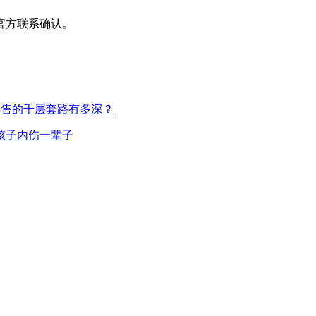
官方联系确认。
金销售的千层套路有多深？
孩子内伤一辈子