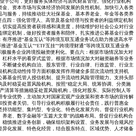
专业子公司，更好服务实体经济与居民财富管理。强化行业机构
资金、资本市场与实体经济协同发展的良性机制。加快引入各类
品与服务，持续推动壮大社保基金、基本养老金、年金等各类养
要点四：强化管理人、高管及基金经理与投资者的利益绑定机制
，切实提高投资者获得感和满意度，持续维护好社会公众对行业
益绑定机制，做好投资者服务和陪伴。扎实推进公募基金行业费
点五：有序推进“基金互认”等跨境互联互通业务试点助力推进高水平
“基金互认”“ETF互挂”“跨境理财通”等跨境互联互通业务
积极服务企业跨境投融资便利化。要点六：根据市场情况加大对
、杠杆水平的看穿式监管。根据市场情况加大对融资融券等业务
。不断健全机构自治、股东管理、行业自律、行政监管、行业主
银机构流动性传导方面积极发挥作用健全多层次流动性支持机
公募基金托管人授信机制、提升流动性风险管理能力。支持头部
构及时稳妥处置风险机构。按照“稳定大局、统筹协调、分类施
破产清算等措施稳妥处置风险机构，强化对股东、实际控制人等
分利用专业优势，主动加大对国家宏观产业政策和资本市场的宣传解
和投资者关切。引导行业机构积极履行社会责任，践行普惠金
坚持功能型、集约型、专业化、特色化发展方向。督促行业机构
养老、数字金融等“五篇大文章”的战略布局。督促行业机构合
、稳慎推进业务创新，确保组织架构设置、业务发展与合规风控
差异化发展、特色化经营，结合股东特点、区域优势、人才储备