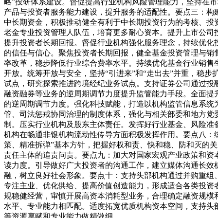
略”投研体系建设。督促提高行业机构风险管理能力，坚持在
产品与投资者服务能力建设，提升服务的适配性。要点三：构
中长期资金，积极推动健全有利于中长期投资行为的考核、投
老金专业投资管理人队伍，培育更多耐心资本。提升上市公司
提升投资者长期回报。督促行业机构强化服务理念，持续优化
的信任与信心。聚焦投资者长期回报，健全基金投资管理与销
率改革，稳步降低行业综合费率水平。持续优化基金行业销售生态，
开放。统筹开放与安全，坚持“引进来”和“走出去”并重，稳步
试点，研究探索推进跨境经纪业务试点。支持证券公司通过投
融资融券等业务的逆周期调节力度提升监管能力手段。全面提
的逆周期调节力度。强化科技赋能，打造以机构监管信息系统
管、司法惩戒协同治理的制度体系，强化与相关部委和地方党
制。压实行业机构及股东主体责任。发挥好行业基金、风险准
机构在畅通非银机构流动性传导方面积极发挥作用。要点八：
策、精准拆弹”基本方针，把握好权和责、快和稳、防和灭的
责任主体的追责问责。要​​​​​​​点九：加大对国家宏观产
读力度。引导做好广大投资者的沟通工作，建立媒体沟通长效
融，树立良好社会形象。要点十：支持头部机构通过并购重组
专注主业、优化供给、提高价值创造能力，形成适合各类投资
规稳健经营，审慎开展高资本消耗型业务，合理确定融资规模
水平、专业能力相匹配。适度拓宽优质机构资本空间，支持头
等资源禀赋和专业能力做精做细。