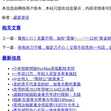
本信息由网络用户发布，
本站只提供信息展示，内容详情请与
标签 :
最新资讯
相关文章
上一篇：
聚焦3·15丨克重不明、加价“置换”⋯⋯“一口价”黄
下一篇：
所有的刀子嘴，都是刀子心！父母不经意的一句话，
最新信息
•
小米智能驾驶Pro/Max高低配技术同
•
一年花15万，年轻人买盲盒有多疯狂
•
@台州人，“商转公”政策来了
•
卖的贵不代表卖的好，加拿大鹅也要裁
•
奈雪的茶2023年营收51.64亿元单店
•
成都对校园欺凌者升学进行限制；大陆
•
独家|百度将为苹果今年国行iPhone1
•
英伟达独家液冷供应商VERTIV今年上
•
青岛城阳中心片区一地块最新规划公