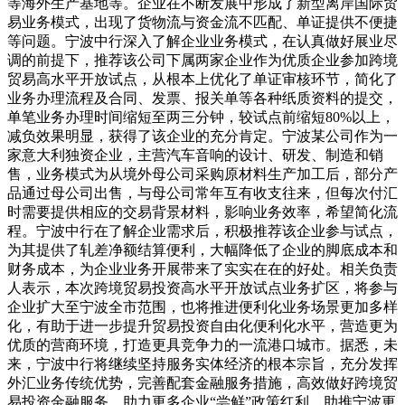
等海外生产基地等。企业在不断发展中形成了新型离岸国际贸
易业务模式，出现了货物流与资金流不匹配、单证提供不便捷
等问题。宁波中行深入了解企业业务模式，在认真做好展业尽
调的前提下，推荐该公司下属两家企业作为优质企业参加跨境
贸易高水平开放试点，从根本上优化了单证审核环节，简化了
业务办理流程及合同、发票、报关单等各种纸质资料的提交，
单笔业务办理时间缩短至两三分钟，较试点前缩短80%以上，
减负效果明显，获得了该企业的充分肯定。宁波某公司作为一
家意大利独资企业，主营汽车音响的设计、研发、制造和销
售，业务模式为从境外母公司采购原材料生产加工后，部分产
品通过母公司出售，与母公司常年互有收支往来，但每次付汇
时需要提供相应的交易背景材料，影响业务效率，希望简化流
程。宁波中行在了解企业需求后，积极推荐该企业参与试点，
为其提供了轧差净额结算便利，大幅降低了企业的脚底成本和
财务成本，为企业业务开展带来了实实在在的好处。相关负责
人表示，本次跨境贸易投资高水平开放试点业务扩区，将参与
企业扩大至宁波全市范围，也将推进便利化业务场景更加多样
化，有助于进一步提升贸易投资自由化便利化水平，营造更为
优质的营商环境，打造更具竞争力的一流港口城市。据悉，未
来，宁波中行将继续坚持服务实体经济的根本宗旨，充分发挥
外汇业务传统优势，完善配套金融服务措施，高效做好跨境贸
易投资金融服务，助力更多企业“尝鲜”政策红利，助推宁波更