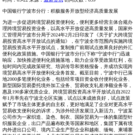
中国银行宁波市分行：积极服务开放型经济高质量发展
为进一步促进跨境贸易投资便利化，便利更多经营主体合规办
理跨境贸易投资业务，以高水平开放促进高质量发展，国家外
汇管理局宁波市分局于2024年2月2日印发了《关于扩大跨境贸
易投资高水平开放试点的通知》，在宁波全市范围内实施跨境
贸易投资高水平开放试点，复制推广前期试点效果良好的外汇
便利化政策措施。中国银行宁波市分行(下称“宁波中行”)迅速
响应，加快推进便利化措施落地，助力企业享受政策红利，在
短时间内完成政策研究、培训传导和资格报备，并成功实现跨
境贸易高水平开放便利化业务首发。截至目前，宁波中行已落
地2000多笔便利化业务，包括经常项目资金收付便利化业务、
新型国际贸易委托境外加工业务、贸易收支轧差净额业务等，
惠及190多家优质企业。跨境贸易投资高水平开放试点自2022
年1月率先在宁波北仑区实施，试点以来成效良好，试点政策
赋予了市场主体更多的自主权，更好地满足了企业对更高水平
贸易收支便利化的诉求，为涉外经济发展注入新活力。宁波某
公司作为一家织造、染色、制衣、国际贸易为一体的集团型针
织服装企业，出口产品遍布欧美等国家和地区，集团下属有境
内外进出口公司、境内工业生产型企业和越南、缅甸、柬埔寨