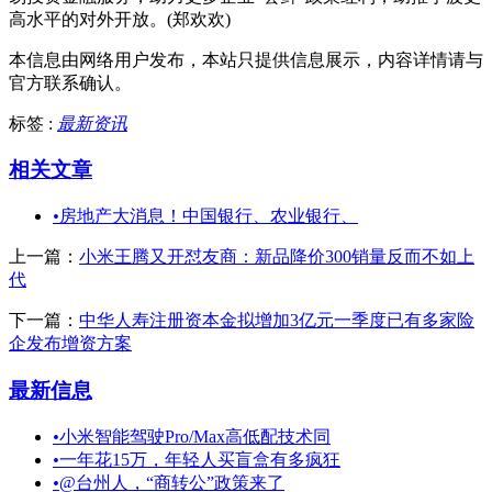
高水平的对外开放。(郑欢欢)
本信息由网络用户发布，
本站只提供信息展示，内容详情请与
官方联系确认。
标签 :
最新资讯
相关文章
•
房地产大消息！中国银行、农业银行、
上一篇：
小米王腾又开怼友商：新品降价300销量反而不如上
代
下一篇：
中华人寿注册资本金拟增加3亿元一季度已有多家险
企发布增资方案
最新信息
•
小米智能驾驶Pro/Max高低配技术同
•
一年花15万，年轻人买盲盒有多疯狂
•
@台州人，“商转公”政策来了