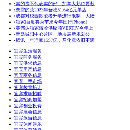
•
卖的贵不代表卖的好，加拿大鹅也要裁
•
奈雪的茶2023年营收51.64亿元单店
•
成都对校园欺凌者升学进行限制；大陆
•
独家|百度将为苹果今年国行iPhone1
•
英伟达独家液冷供应商VERTIV今年上
•
青岛城阳中心片区一地块最新规划公
•
腾讯一年净赚1557亿，马化腾依旧不满
宜宾生活服务
宜宾商务服务
宜宾供求信息
宜宾房产信息
宜宾商务信息
宜宾二手市场
宜宾教育培训
宜宾求职招聘
宜宾招商加盟
宜宾创业投资
宜宾展会信息
宜宾旅游信息
宜宾休闲娱乐