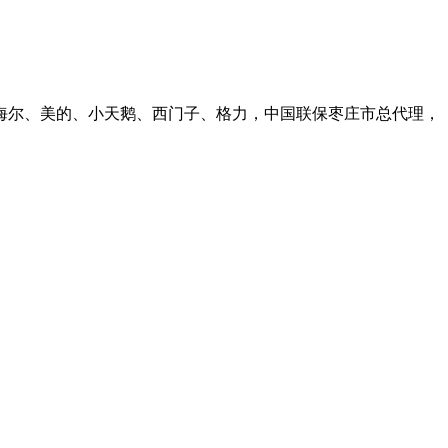
气灶。海尔、美的、小天鹅、西门子、格力，中国联保枣庄市总代理，