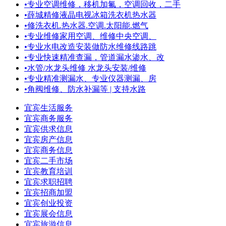
•
专业空调维修，移机加氟，空调回收，二手
•
薛城精修液晶电视冰箱洗衣机热水器
•
修洗衣机.热水器.空调.太阳能.燃气
•
专业维修家用空调、维修中央空调、
•
专业水电改造安装做防水维修线路跳
•
专业快速精准查漏，管道漏水渗水、改
•
水管/水龙头维修 水龙头安装/维修
•
专业精准测漏水、专业仪器测漏、房
•
角阀维修、防水补漏等 | 支持水路
宜宾生活服务
宜宾商务服务
宜宾供求信息
宜宾房产信息
宜宾商务信息
宜宾二手市场
宜宾教育培训
宜宾求职招聘
宜宾招商加盟
宜宾创业投资
宜宾展会信息
宜宾旅游信息