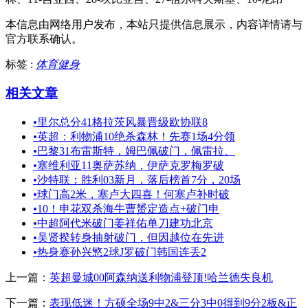
本信息由网络用户发布，
本站只提供信息展示，内容详情请与
官方联系确认。
标签 :
体育健身
相关文章
•
里尔总分41格拉茨风暴晋级欧协联8
•
英超：利物浦10绝杀森林！先赛1场4分领
•
巴黎31布雷斯特，姆巴佩破门，佩雷拉、
•
塞维利亚11奥萨苏纳，伊萨克罗梅罗破
•
沙特联：胜利03新月，落后榜首7分，20场
•
球门高2米，塞卢大四喜！何塞卢补时破
•
10！申花双杀海牛曹赟定造点+破门申
•
中超阿代米破门姜祥佑单刀建功北京
•
吴贤揆转身抽射破门，但因越位在先进
•
热身赛孙兴慜2球J罗破门韩国连丢2
上一篇：
英超曼城00阿森纳送利物浦登顶!哈兰德失良机
下一篇：
表现低迷！方硕全场9中2&三分3中0得到9分2板&正