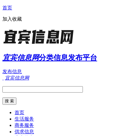
首页
加入收藏
宜宾信息网
分类信息发布平台
发布信息
宜宾信息网
首页
生活服务
商务服务
供求信息