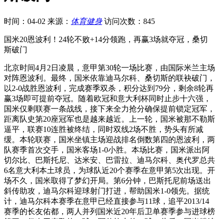
时间：04-02
来源：
体育健身
访问次数：845
国米20恩波利！24轮不败+14分领跑，再赢3场就夺冠，桑切
斯破门
北京时间4月2日凌晨，意甲第30轮一场比赛，由国际米兰主场
对阵恩波利。最终，国米依靠迪马尔科、桑切斯的联袂破门，
以2-0战胜恩波利，完成赛季双杀，积分达到79分，剩余8轮再
赢3场即可提前夺冠。随着欧冠和意大利杯同时止步十六强，
国米仅剩联赛一条战线，接下来全力抢分确保提前锁定冠军，
距离队史第20座冠军也是越来越近。上一轮，国米被那不勒斯
逼平，联赛10连胜被终结，同时双线2场不胜，势头有所减
缓。本轮联赛，国米坐镇主场迎战排名倒数第四的恩波利，两
队赛季首次交手，国米客场1-0小胜。本场比赛，国米派出阿
切尔比、巴斯托尼、达米安、巴雷拉、迪马尔科、奥代罗总共
6名意大利本土球员，为球队近20个赛季在意甲第5次出现。开
场不久，国米取得了梦幻开局。第6分钟，巴斯托尼前场送出
斜传助攻，迪马尔科迎球射门打进，帮助国米1-0领先。据统
计，迪马尔科本赛季在意甲已经直接参与11球，追平2013/14
赛季的长友佑都，两人并列国米近20年后卫单赛季参与进球榜