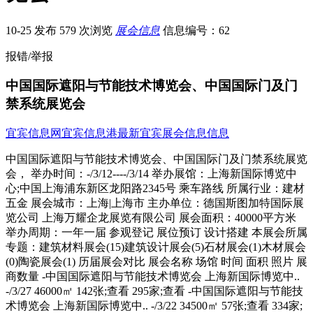
10-25 发布
579 次浏览
展会信息
信息编号：62
报错/举报
中国国际遮阳与节能技术博览会、中国国际门及门
禁系统展览会
宜宾信息网
宜宾信息港
最新宜宾展会信息信息
中国国际遮阳与节能技术博览会、中国国际门及门禁系统展览会， 举办时间：-/3/12----/3/14 举办展馆：上海新国际博览中心;中国上海浦东新区龙阳路2345号 乘车路线 所属行业：建材五金 展会城市：上海|上海市 主办单位：德国斯图加特国际展览公司 上海万耀企龙展览有限公司 展会面积：40000平方米 举办周期：一年一届 参观登记 展位预订 设计搭建 本展会所属专题：建筑材料展会(15)建筑设计展会(5)石材展会(1)木材展会(0)陶瓷展会(1) 历届展会对比 展会名称 场馆 时间 面积 照片 展商数量 -中国国际遮阳与节能技术博览会 上海新国际博览中.. -/3/27 46000㎡ 142张;查看 295家;查看 -中国国际遮阳与节能技术博览会 上海新国际博览中.. -/3/22 34500㎡ 57张;查看 334家;查看 -中国国际遮阳与节能技术博览会 上海新国际博览中.. -/3/23 28000㎡ 87张;查看 283家;查看 -中国国际遮阳技术与建筑节能展 上海新国际博览中.. -/3/24 25000㎡ --------- 255家;查看 -中国国际遮阳与节能技术博览会 上海新国际博览中.. -/3/12 40000㎡ --------- 538家;查看 -中国国际遮阳与节能技术博览会 上海光大会展中心 -/4/2 25000㎡ --------- 254家;查看 展会简介 欧亚携手共进的遮阳产业主流贸易平台R+T Asia是亚洲地区唯一针对卷帘、百叶门窗及遮阳产品行业的专业贸易展。R+T 是源于欧洲的国际品牌展会，其每三年一届在德国斯图加特举办的展会拥有超过40年的成功经验。作为行业中最具影响力的专业展，它一直引领着产品革新和行业发展的趋势及走向。主办方凭借其丰富的经验和遍及全球的客户网络资源为广大展商和观众构筑一个独一无二的交流平台。 起，R+T进入亚洲市场并最终落户中国上海。作为一个专业展会，R+T并非是个单一产品， 其涵盖了节能技术论坛和《国际采购通讯》杂志等其他领域，为客户提供了全方位、全天候的平台。两年来，它为亚洲市场带来了欧洲成熟的产品、技术和先进的理念，更为上千家亚洲制造商打开了通往全球市场的大门。 蓬勃市场，无限商机近年来亚洲各国的经济都飞速发展，亚洲遮阳行业也随之逐渐壮大，处处蕴-巨大的商机。中国更是这股经济大潮中世界瞩目的焦点。全球遮阳企业都开始意识到中国遮阳市场的巨大潜力。经济持续的高速发展，人均收入的提高及产业化进程的持续进行，加之能源短缺的事实和节能意识的加强使中国市场对高技术、高品质遮阳系统及产品的需求日益旺盛。北京奥运会和上海市世博会的筹建工作，将进一步拉动建筑遮阳系统产品的需求。 新展馆新契机，新一届的展会将于3月12-14日在上海浦东新国际博览中心举行。新国际博览中心位于上海浦东中国的商业中心, 凭借其方便的交通地理位置、单层无柱式为特点的展馆设施以及多种多样的现场服务, 已博得世界的广泛关注。为满足更多企业加入R+T Asia的要求，移至新展馆后的R+T Asia展馆规划面积将增至25,000平方米。与相比，新展馆的层高将普遍提高，足可满足大型遮阳和门及门禁系统的高度要求，也使广大展商在现场产品展示方面不再受到空间的限制。 同时主办方将继续不遗余力的提升展会在国际舞台上的地位，并计划通过国内外专业媒体，对展会进行更全面、更深入、更细致的推广活动。依托庞大的国际网络和丰富的办展经验，主办方对R+T Asia（中国国际遮阳与节能技术博览会、中国国际门禁系统展览会）的展商和专业买家质量及数量充满信心。 展馆1) W6馆已售磬，W5馆全新开启，预定从速！ 2) 展会共设有2个场馆，查看场馆平面图请点击。 3) 展会分配已经开始，历届老展商享有展位优先选择权;。将;查看场馆平面图请点击;做连接。 参展范围 •;卷百叶帘及其配件•;百叶窗及配件•;窗及配件•;遮阳篷类•;软百叶帘、遮阳帘、百叶帘•;综合类•;大门及其配件类•;人行通道门•;车库门•;工业用门•;其他类•;配套产品及设备•;行业著作及出版企业•;协会; - VNU亚洲展览集团-上海万耀企龙展览公司联系人: 汤伟权 先生 地址:;上海市南京西路1333号上海展览中心行政楼三楼（-40） 电话:;+86 21 6247 7668 &ndash; 925 传真: +86 21 6247 9818 Email: rtasia@vnuexhibitions- 展位预定： 参观咨询： --> 由于本站部分展会信息来源于会员发布及网络，不完全保证信息的的准确性、真实性，如果您有任何疑问请直接联系展会官方确认。 更多>>参展商名录 公司名称 电话 传真 邮箱 联系人 -/特装 淄博润旭编织有限公司 0533-68101 0533-61622 ------ ------