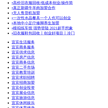
•
高价旧衣服回收/低成本创业/操作简
•
真正新疆牛羊肉加盟合作
•
无人售货机加盟
•
一次性水晶餐具一个人也可以创业
•
本地中小足疗修脚养生加盟
•
模拟练车馆 强势登陆 2021超乎想象
•
旧衣服鞋包回收丨创业好项目丨冷门
宜宾生活服务
宜宾商务服务
宜宾供求信息
宜宾房产信息
宜宾商务信息
宜宾二手市场
宜宾教育培训
宜宾求职招聘
宜宾招商加盟
宜宾创业投资
宜宾展会信息
宜宾旅游信息
宜宾休闲娱乐
宜宾体育健身