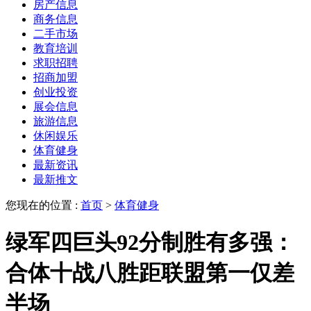
房产信息
商务信息
二手市场
教育培训
求职招聘
招商加盟
创业投资
展会信息
旅游信息
休闲娱乐
体育健身
最新资讯
最新推文
您现在的位置 :
首页
>
体育健身
绿军四巨头92分制胜有多强：
合体十战八胜距联盟第一仅差
半场