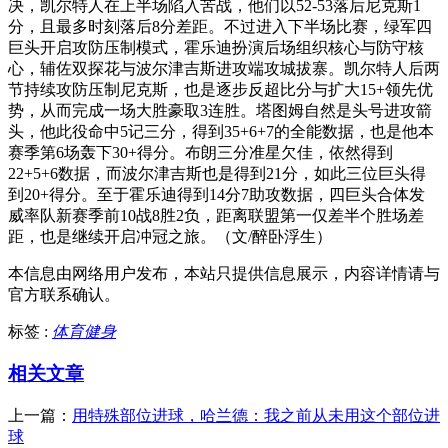
决，凯尔特人在上半场陷入苦战，他们以52-53落后尼克斯1
分，且最多时刻落后8分差距。不过进入下半场比赛，绿军四
巨头开启攻防压制模式，霍乐迪扮演后场组织核心与防守核
心，辅佐双探花与波尔津吉斯进攻端攻城拔寨。凯尔特人后两
节持续攻防压制尼克斯，也是逐步反超比分与扩大15+领先优
势，从而完成一场大胜豪取3连胜。塔图姆自然是头号进攻箭
头，他此役命中5记三分，得到35+6+7的全能数据，也是他本
赛季第6场轰下30+得分。布朗三分准星欠佳，依然得到
22+5+6数据，而波尔津吉斯也是得到21分，如此三位巨头得
到20+得分。至于霍乐迪得到14分7助攻数据，四巨头合体发
威率队新赛季前10战8胜2负，距离联盟第一仅差半个胜场差
距，也是继续开启冲冠之旅。（文/醉卧浮生）
本信息由网络用户发布，
本站只提供信息展示，内容详情请与
官方联系确认。
标签 :
体育健身
相关文章
上一篇：
用特殊部位进球，哈兰德：我之前从未用这个部位进
球