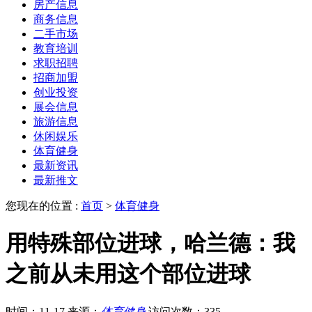
房产信息
商务信息
二手市场
教育培训
求职招聘
招商加盟
创业投资
展会信息
旅游信息
休闲娱乐
体育健身
最新资讯
最新推文
您现在的位置 :
首页
>
体育健身
用特殊部位进球，哈兰德：我
之前从未用这个部位进球
时间：11-17
来源：
体育健身
访问次数：335