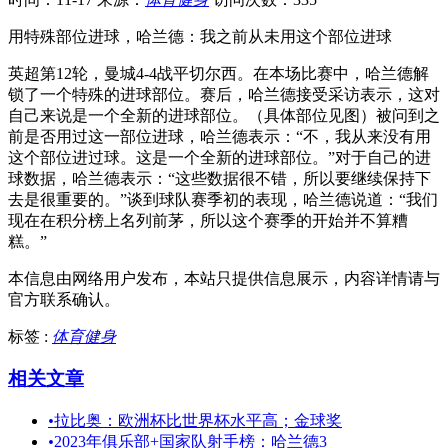
用特殊部位进球，哈兰德：我之前从未用这个部位进球
英超第12轮，曼城4-4战平切尔西。在本场比赛中，哈兰德解
锁了一个特殊的进球部位。赛后，哈兰德接受采访表示，这对
自己来说是一个全新的进球部位。（具体部位见图）被问到之
前是否用过这一部位进球，哈兰德表示：“不，我从来没有用
这个部位进过球。这是一个全新的进球部位。”对于自己的进
球数据，哈兰德表示：“这些数据很不错，所以要继续保持下
去是很重要的。”谈到球队赛季初的表现，哈兰德说道：“我们
现在在积分榜上名列前茅，所以这个赛季的开始并不算糟
糕。”
本信息由网络用户发布，
本站只提供信息展示，内容详情请与
官方联系确认。
标签 :
体育健身
相关文章
•
拉比奥：欧洲杯比世界杯水平高；金球奖
•
2023年俱乐部+国家队射手榜：哈兰德3