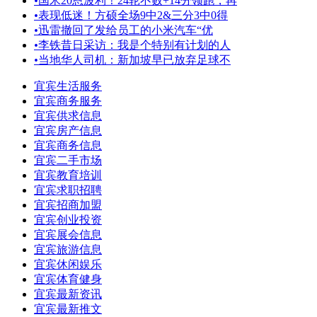
•
国米20恩波利！24轮不败+14分领跑，再
•
表现低迷！方硕全场9中2&三分3中0得
•
迅雷撤回了发给员工的小米汽车“优
•
李铁昔日采访：我是个特别有计划的人
•
当地华人司机：新加坡早已放弃足球不
宜宾生活服务
宜宾商务服务
宜宾供求信息
宜宾房产信息
宜宾商务信息
宜宾二手市场
宜宾教育培训
宜宾求职招聘
宜宾招商加盟
宜宾创业投资
宜宾展会信息
宜宾旅游信息
宜宾休闲娱乐
宜宾体育健身
宜宾最新资讯
宜宾最新推文