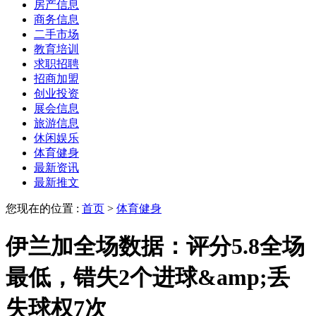
房产信息
商务信息
二手市场
教育培训
求职招聘
招商加盟
创业投资
展会信息
旅游信息
休闲娱乐
体育健身
最新资讯
最新推文
您现在的位置 :
首页
>
体育健身
伊兰加全场数据：评分5.8全场
最低，错失2个进球&amp;丢
失球权7次