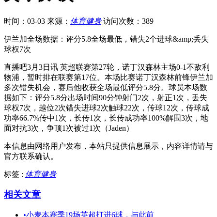
时间：03-03
来源：
体育健身
访问次数：389
伊兰加全场数据：评分5.8全场最低，错失2个进球&amp;丢失
球权7次
直播吧3月3日讯 英超联赛第27轮，诺丁汉森林主场0-1不敌利
物浦，暂时排在联赛第17位。本场比赛诺丁汉森林前锋伊兰加
多次错失机会，赛后他收获全场最低评分5.8分。球员本场数
据如下：评分5.8分出场时间90分钟射门2次，射正1次，丢失
球权7次，越位2次错失进球2次触球22次，传球12次，传球成
功率66.7%传中1次，长传1次，长传成功率100%解围3次，地
面对抗3次，争顶1次被过1次（Jaden）
本信息由网络用户发布，
本站只提供信息展示，内容详情请与
官方联系确认。
标签 :
体育健身
相关文章
•
小麦本赛季19场英超打进6球，与此前