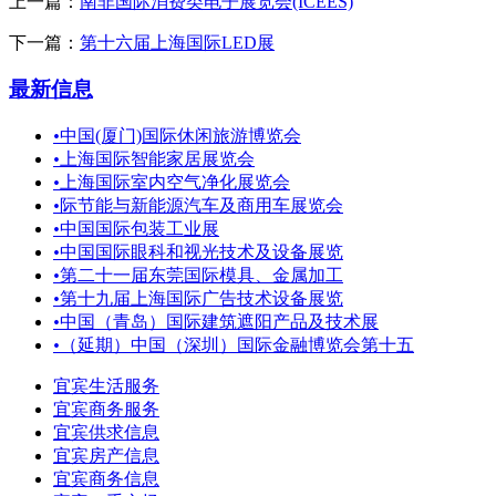
上一篇：
南非国际消费类电子展览会(ICEES)
下一篇：
第十六届上海国际LED展
最新信息
•
中国(厦门)国际休闲旅游博览会
•
上海国际智能家居展览会
•
上海国际室内空气净化展览会
•
际节能与新能源汽车及商用车展览会
•
中国国际包装工业展
•
中国国际眼科和视光技术及设备展览
•
第二十一届东莞国际模具、金属加工
•
第十九届上海国际广告技术设备展览
•
中国（青岛）国际建筑遮阳产品及技术展
•
（延期）中国（深圳）国际金融博览会第十五
宜宾生活服务
宜宾商务服务
宜宾供求信息
宜宾房产信息
宜宾商务信息