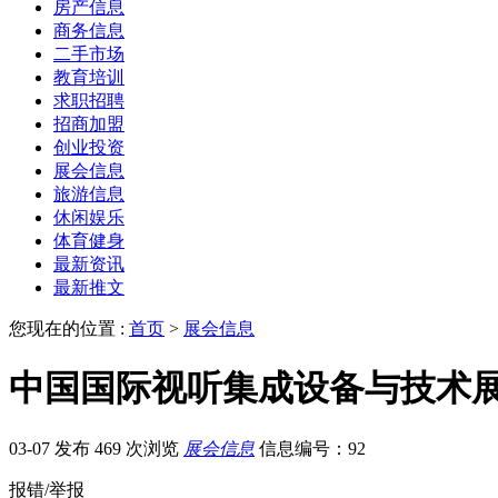
房产信息
商务信息
二手市场
教育培训
求职招聘
招商加盟
创业投资
展会信息
旅游信息
休闲娱乐
体育健身
最新资讯
最新推文
您现在的位置 :
首页
>
展会信息
中国国际视听集成设备与技术
03-07 发布
469 次浏览
展会信息
信息编号：92
报错/举报