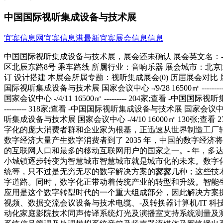
中国国际视听集成设备与技术展
宜宾信息网
宜宾信息港
最新宜宾展会信息信息
中国国际视听集成设备与技术展，展会还未确认 展会英文名：- China international audio-visual integration equipment and technolo- 举办时间：-/7/17----/7/19 举办展馆：国家会议中心;北京市朝阳区北辰东路8号 乘车路线 所属行业：音响乐器 展会城市：北京|北京市 承办单位：柏堡活动策划有限公司 展会面积：16500平方米 举办周期：一年一届 官方-：.-comm-china 参观登记 展位预订 设计搭建 本展会所属专题：视听集成展会(0) 历届展会对比 展会名称 场馆 时间 面积 照片 展商数量 -中国国际视听集成设备与技术展 国家会议中心 -/