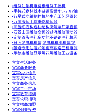
•
维修注塑机电路板维修工控机
•
手持式森林伐木链锯富世华372 XP油
•
行星式立轴搅拌机的生产工艺经得起
•
万向搬运工具重物移运器
•
高压细石构造柱结构浇筑泵厂家直销
•
石景山区维修变频器过流维修驱动器
•
定制管头冲孔多功能不锈钢冲孔机圆
•
日照发电机租赁,发电机机组租赁/发
•
隧道专用油浸式远距离输送三相电源
•
承德市维修显示屏花屏维修工业设备
宜宾生活服务
宜宾商务服务
宜宾供求信息
宜宾房产信息
宜宾商务信息
宜宾二手市场
宜宾教育培训
宜宾求职招聘
宜宾招商加盟
宜宾创业投资