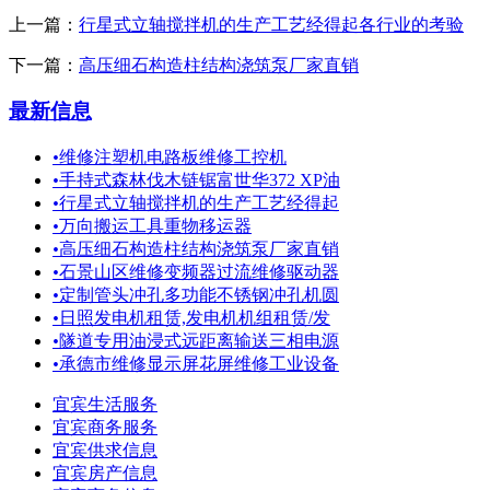
上一篇：
行星式立轴搅拌机的生产工艺经得起各行业的考验
下一篇：
高压细石构造柱结构浇筑泵厂家直销
最新信息
•
维修注塑机电路板维修工控机
•
手持式森林伐木链锯富世华372 XP油
•
行星式立轴搅拌机的生产工艺经得起
•
万向搬运工具重物移运器
•
高压细石构造柱结构浇筑泵厂家直销
•
石景山区维修变频器过流维修驱动器
•
定制管头冲孔多功能不锈钢冲孔机圆
•
日照发电机租赁,发电机机组租赁/发
•
隧道专用油浸式远距离输送三相电源
•
承德市维修显示屏花屏维修工业设备
宜宾生活服务
宜宾商务服务
宜宾供求信息
宜宾房产信息