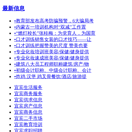
最新信息
•
教育部发布高考防骗预警，6大骗局考
•
内蒙古一培训机构对“双减”工作置
•
“燃灯校长”张桂梅：为党育人，为国育
•
口才训练销售女装的口才技巧——让
•
口才训练把握赞美的尺度 赞美也要
•
专业化妆培训班美容/保健/健身提供
•
专业化妆速成班美容/保健/健身提供
•
建筑八大员工程师职称建筑/房产/物
•
初级会计职称、中级会计职称、会计
•
炸鸡 汉堡 鸡叉骨餐饮/酒店/旅游提
宜宾生活服务
宜宾商务服务
宜宾供求信息
宜宾房产信息
宜宾商务信息
宜宾二手市场
宜宾教育培训
宜宾求职招聘