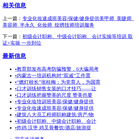
相关信息
上一篇：
专业化妆速成班美容/保健/健身提供美甲师_美睫师_
美容师_半永久_化妆师_纹绣技师培训服务
下一篇：
初级会计职称、中级会计职称、会计实操等培训 取
证+实操 一步到位
最新信息
•
教育部发布高考防骗预警，6大骗局考
•
内蒙古一培训机构对“双减”工作置
•
“燃灯校长”张桂梅：为党育人，为国育
•
口才训练销售女装的口才技巧——让
•
口才训练把握赞美的尺度 赞美也要
•
专业化妆培训班美容/保健/健身提供
•
专业化妆速成班美容/保健/健身提供
•
建筑八大员工程师职称建筑/房产/物
•
初级会计职称、中级会计职称、会计
•
炸鸡 汉堡 鸡叉骨餐饮/酒店/旅游提