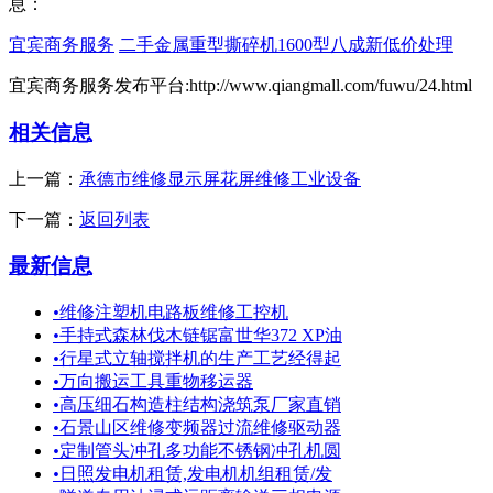
息：
宜宾商务服务
二手金属重型撕碎机1600型八成新低价处理
宜宾商务服务发布平台:http://www.qiangmall.com/fuwu/24.html
相关信息
上一篇：
承德市维修显示屏花屏维修工业设备
下一篇：
返回列表
最新信息
•
维修注塑机电路板维修工控机
•
手持式森林伐木链锯富世华372 XP油
•
行星式立轴搅拌机的生产工艺经得起
•
万向搬运工具重物移运器
•
高压细石构造柱结构浇筑泵厂家直销
•
石景山区维修变频器过流维修驱动器
•
定制管头冲孔多功能不锈钢冲孔机圆
•
日照发电机租赁,发电机机组租赁/发