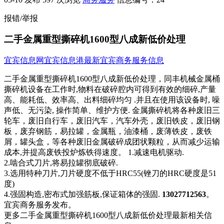
报错/举报
二手金属重型撕碎机1600型八成新低价处理
宜宾信息网
宜宾信息港
最新宜宾商务服务信息
二手金属重型撕碎机1600型八成新低价处理，同丰机械金属桶
撕碎机设备在工作时,物料在破碎腔内可​‌‌得到有效的细碎,产量
高、能耗低、效率高、出料细碎均匀 .并且在使用该设备时, 噪
声低、无污染, 操作简单、维护方便. 金属撕碎机将各种废旧三
轮车，废旧自行车，废旧汽车，汽车外壳，废旧铁皮，废旧钢
板，废弃钢筋，易拉罐，金属瓶，油漆桶，废薄铁皮，废铁
屑，罐头盒，等各种废旧金属破碎成团状颗粒，从而减少运输
成本,并提高废铁投炉炼铁得速度。 1.减速电机驱动.
2.啮合式刀片,将易拉罐彻底破碎.
3.选用特种刀片,刀片硬度不低于HRC55(锉刀的HRC硬度是51
度)
4.强固构造,密布式加强筋板,保证箱体的强固.
13027712563
。
宜宾商务服务发布。
更多二手金属重型撕碎机1600型八成新低价处理最新相关信